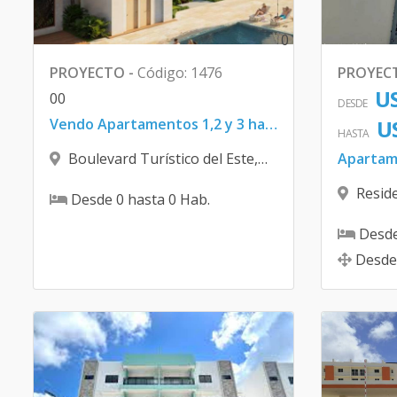
0
PROYECTO
-
Código
:
1476
PROYEC
US
0
0
DESDE
Vendo Apartamentos 1,2 y 3 habitaciones
U
HASTA
Boulevard Turístico del Este
,
Bávaro
Resid
Desde
0
hasta
0
Hab.
Domingo
Desd
Desde