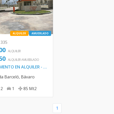
ALQUILER
AMUEBLADO
1335
00
ALQUILER
50
ALQUILER
AMUEBLADO
APARTAMENTO EN ALQUILER - PUNTA CANA
da Barceló
,
Bávaro
2
1
85
Mt2
1