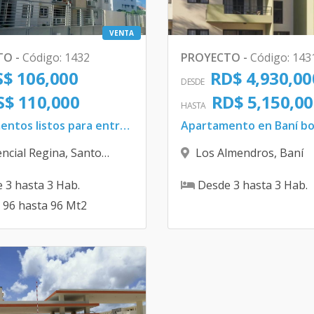
VENTA
TO
-
Código
:
1432
PROYECTO
-
Código
:
143
$ 106,000
RD$ 4,930,00
DESDE
S$ 110,000
RD$ 5,150,00
HASTA
Apartamentos listos para entrega
encial Regina
,
Santo
Los Almendros
,
Baní
 Este
e
3
hasta
3
Hab.
Desde
3
hasta
3
Hab.
96
hasta
96
Mt2