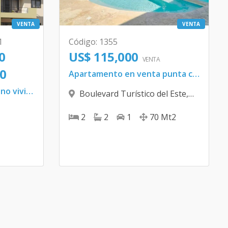
VENTA
VENTA
1
Código
:
1355
0
US$ 115,000
VENTA
0
Apartamento en venta punta cana
Apartamento en Baní bono vivienda Disponible
Boulevard Turístico del Este
,
Bávaro
2
2
1
70
Mt2