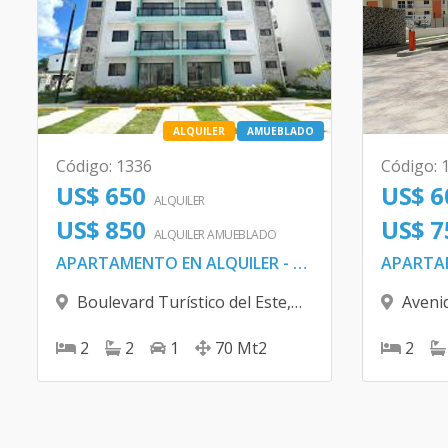
ALQUILER
AMUEBLADO
Código
:
1336
Código
:
US$ 650
US$ 6
ALQUILER
US$ 850
US$ 7
ALQUILER
AMUEBLADO
APARTAMENTO EN ALQUILER - PUNTA CANA
Boulevard Turístico del Este
,
Aveni
Bávaro
2
2
1
70
Mt2
2