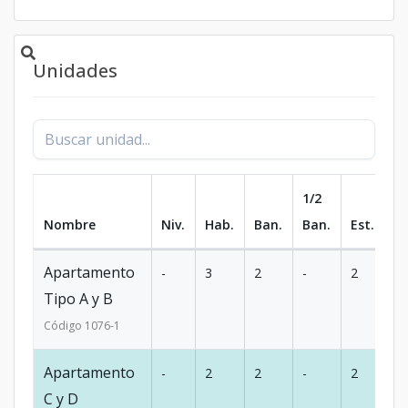
Unidades
1/2
Nombre
Niv.
Hab.
Ban.
Ban.
Est.
m
Apartamento
-
3
2
-
2
1
Tipo A y B
Código
1076
-1
Apartamento
-
2
2
-
2
1
C y D