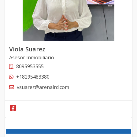
Viola Suarez
Asesor Inmobiliario
8095953555
+18295483380
vsuarez@arenalrd.com