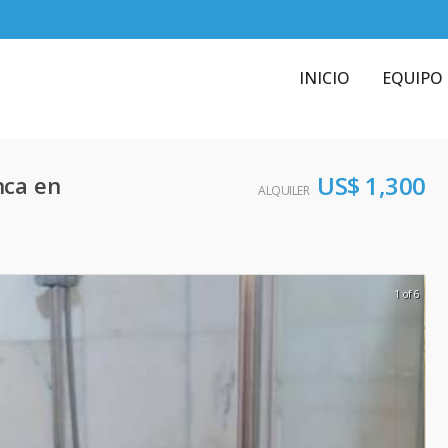
INICIO
EQUIPO
US$ 1,300
nca en
ALQUILER
1 of 6