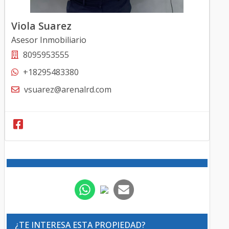
Viola Suarez
Asesor Inmobiliario
8095953555
+18295483380
vsuarez@arenalrd.com
¿TE INTERESA ESTA PROPIEDAD?