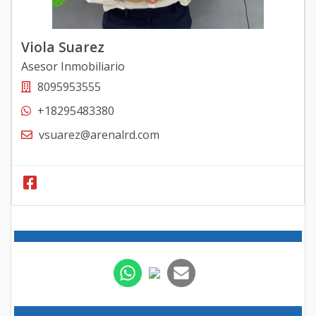
Viola Suarez
Asesor Inmobiliario
8095953555
+18295483380
vsuarez@arenalrd.com