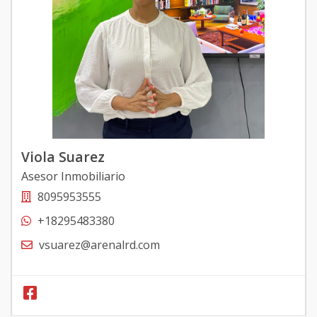
Viola Suarez
Asesor Inmobiliario
8095953555
+18295483380
vsuarez@arenalrd.com