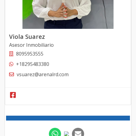
Viola Suarez
Asesor Inmobiliario
8095953555
+18295483380
vsuarez@arenalrd.com