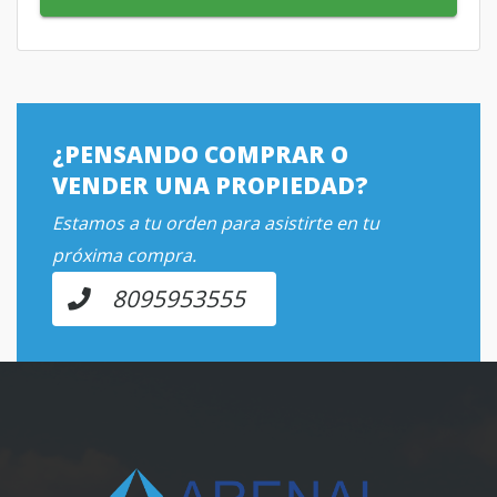
¿PENSANDO COMPRAR O
VENDER UNA PROPIEDAD?
Estamos a tu orden para asistirte en tu
próxima compra.
8095953555