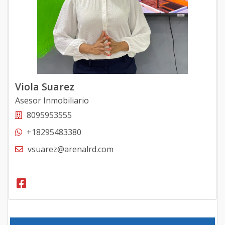
Viola Suarez
Asesor Inmobiliario
8095953555
+18295483380
vsuarez@arenalrd.com