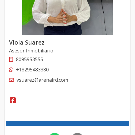
Viola Suarez
Asesor Inmobiliario
8095953555
+18295483380
vsuarez@arenalrd.com