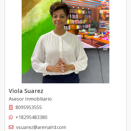
Viola Suarez
Asesor Inmobiliario
8095953555
+18295483380
vsuarez@arenalrd.com