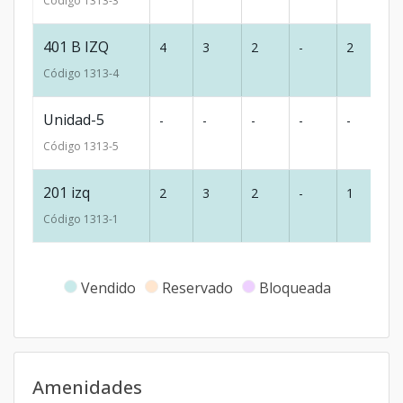
Código
1313
-3
401 B IZQ
4
3
2
-
2
1
Código
1313
-4
Unidad-5
-
-
-
-
-
-
Código
1313
-5
201 izq
2
3
2
-
1
9
Código
1313
-1
Vendido
Reservado
Bloqueada
Amenidades