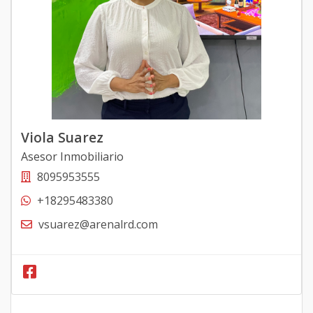
Viola Suarez
Asesor Inmobiliario
8095953555
+18295483380
vsuarez@arenalrd.com