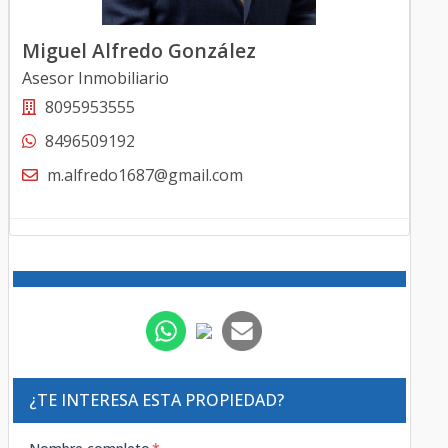
Miguel Alfredo González
Asesor Inmobiliario
8095953555
8496509192
m.alfredo1687@gmail.com
¿TE INTERESA ESTA PROPIEDAD?