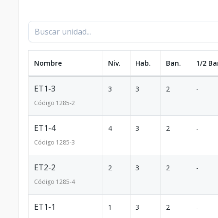
Nombre
Niv.
Hab.
Ban.
1/2 Ba
ET1-3
3
3
2
-
Código
1285
-2
ET1-4
4
3
2
-
Código
1285
-3
ET2-2
2
3
2
-
Código
1285
-4
ET1-1
1
3
2
-