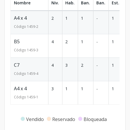
Nombre
Niv.
Hab.
Ban.
Ban.
Est.
m
A4 x 4
2
1
1
-
1
71
Código
1459
-2
B5
4
2
1
-
1
14
Código
1459
-3
C7
4
3
2
-
1
16
Código
1459
-4
A4 x 4
3
1
1
-
1
71
Código
1459
-1
Vendido
Reservado
Bloqueada