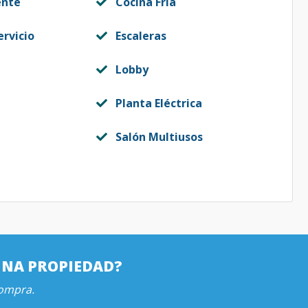
ente
Cocina Fría
ervicio
Escaleras
Lobby
Planta Eléctrica
Salón Multiusos
UNA PROPIEDAD?
compra.