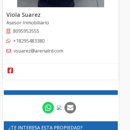
Viola Suarez
Asesor Inmobiliario
8095953555
+18295483380
vsuarez@arenalrd.com
¿TE INTERESA ESTA PROPIEDAD?