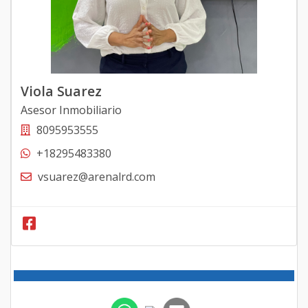
Viola Suarez
Asesor Inmobiliario
8095953555
+18295483380
vsuarez@arenalrd.com