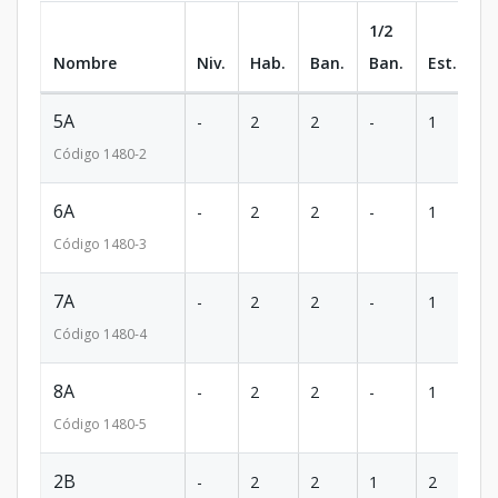
1/2
Nombre
Niv.
Hab.
Ban.
Ban.
Est.
m
5A
-
2
2
-
1
70
Código
1480
-2
6A
-
2
2
-
1
70
Código
1480
-3
7A
-
2
2
-
1
70
Código
1480
-4
8A
-
2
2
-
1
70
Código
1480
-5
2B
-
2
2
1
2
81