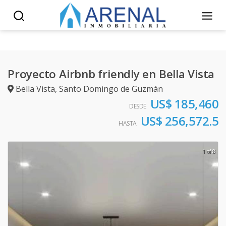
Proyecto Airbnb friendly en Bella Vista
Bella Vista
,
Santo Domingo de Guzmán
US$ 185,460
DESDE
US$ 256,572.5
HASTA
1 of 8