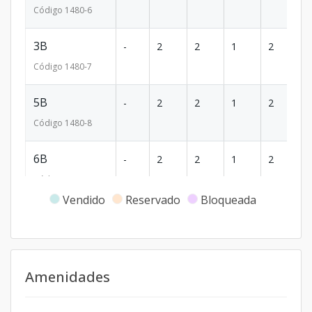
Código
1480
-6
3B
-
2
2
1
2
81
Código
1480
-7
5B
-
2
2
1
2
81
Código
1480
-8
6B
-
2
2
1
2
81
Código
1480
-9
Vendido
Reservado
Bloqueada
6B
-
2
2
1
2
81
Código
1480
-10
2F
-
2
2
-
1
70
Amenidades
Código
1480
-11