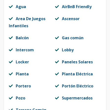
3F
-
2
2
-
1
70
Agua
AirBnB Friendly
Código
1480
-12
Area De Juegos
Ascensor
4F
Infantiles
-
2
2
-
1
70
Código
1480
-13
Balcón
Gas común
4F
-
2
2
-
1
70
Intercom
Lobby
Código
1480
-14
Locker
Paneles Solares
7F
-
2
2
-
1
70
Código
1480
-15
Planta
Planta Eléctrica
8F
-
2
2
-
1
70
Portero
Portón Eléctrico
Código
1480
-16
Pozo
Supermercados
2C
-
2
2
1
1
84