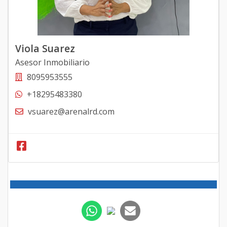
Viola Suarez
Asesor Inmobiliario
8095953555
+18295483380
vsuarez@arenalrd.com