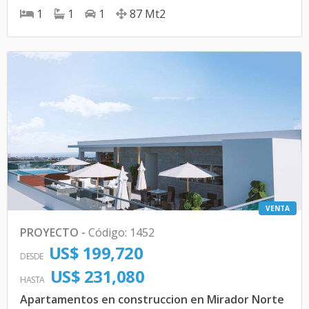
1
1
1
87
Mt2
VENTA
PROYECTO
-
Código
:
1452
US$ 199,720
DESDE
US$ 231,080
HASTA
Apartamentos en construccion en Mirador Norte