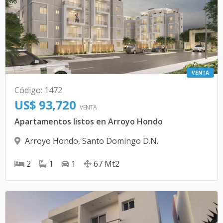
VENTA
Código
:
1472
US$ 93,720
VENTA
Apartamentos listos en Arroyo Hondo
Arroyo Hondo
,
Santo Domingo D.N.
2
1
1
67
Mt2