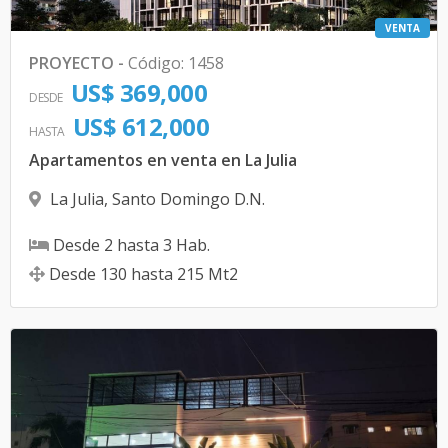
VENTA
PROYECTO
-
Código
:
1458
US$ 369,000
DESDE
US$ 612,000
HASTA
Apartamentos en venta en La Julia
La Julia
,
Santo Domingo D.N.
Desde
2
hasta
3
Hab.
Desde
130
hasta
215
Mt2