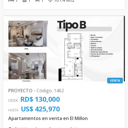
1
1
1
101.4
Mt2
VENTA
PROYECTO
-
Código
:
1462
RD$ 130,000
DESDE
US$ 425,970
HASTA
Apartamentos en venta en El Millon