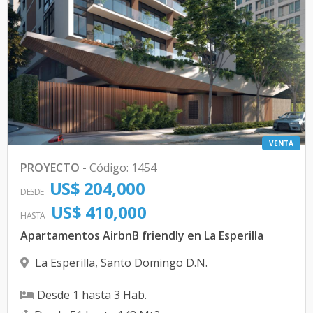
VENTA
PROYECTO
-
Código
:
1454
US$ 204,000
DESDE
US$ 410,000
HASTA
Apartamentos AirbnB friendly en La Esperilla
La Esperilla
,
Santo Domingo D.N.
Desde
1
hasta
3
Hab.