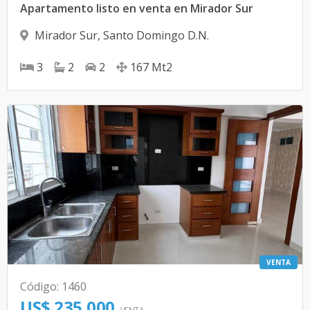
Apartamento listo en venta en Mirador Sur
Mirador Sur
,
Santo Domingo D.N.
3
2
2
167
Mt2
VENTA
Código
:
1460
US$ 235,000