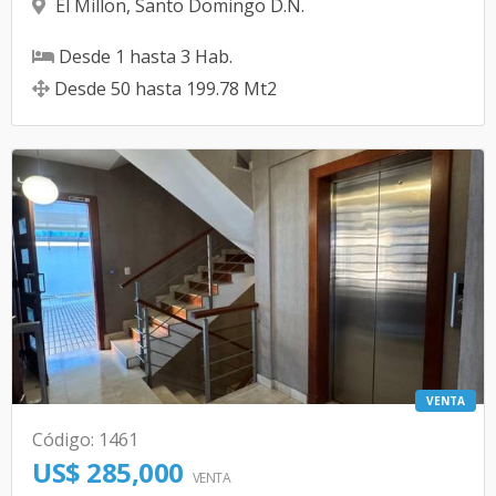
El Millon
,
Santo Domingo D.N.
Desde
1
hasta
3
Hab.
Desde
50
hasta
199.78
Mt2
VENTA
Código
:
1461
US$ 285,000
VENTA