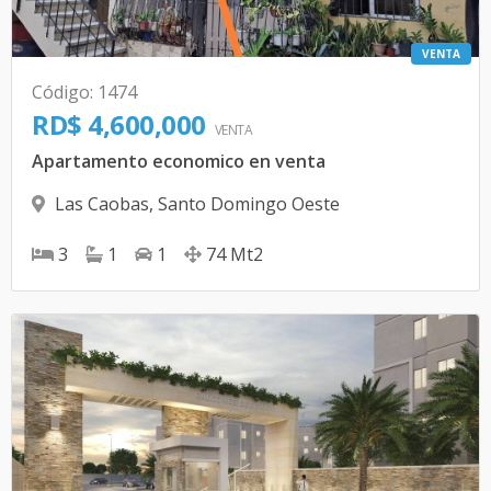
VENTA
Código
:
1474
RD$ 4,600,000
VENTA
Apartamento economico en venta
Las Caobas
,
Santo Domingo Oeste
3
1
1
74
Mt2