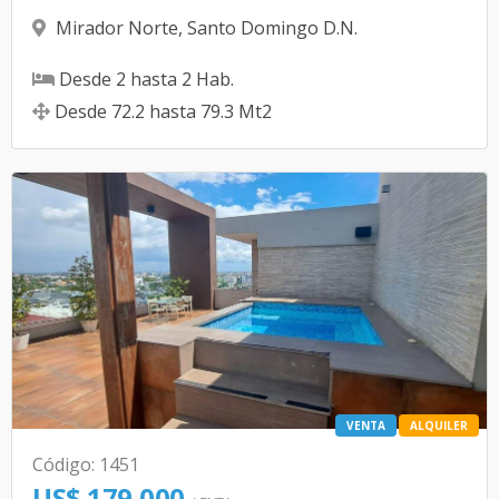
Mirador Norte
,
Santo Domingo D.N.
Desde
2
hasta
2
Hab.
Desde
72.2
hasta
79.3
Mt2
VENTA
ALQUILER
Código
:
1451
US$ 179,000