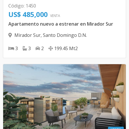
Código
:
1450
US$ 485,000
VENTA
Apartamento nuevo a estrenar en Mirador Sur
Mirador Sur
,
Santo Domingo D.N.
3
3
2
199.45
Mt2