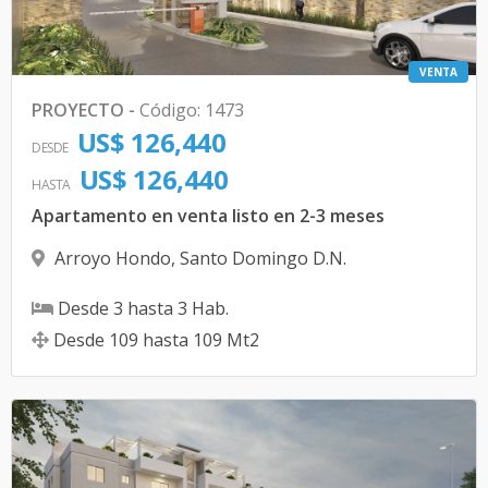
VENTA
PROYECTO
-
Código
:
1473
US$ 126,440
DESDE
US$ 126,440
HASTA
Apartamento en venta listo en 2-3 meses
Arroyo Hondo
,
Santo Domingo D.N.
Desde
3
hasta
3
Hab.
Desde
109
hasta
109
Mt2