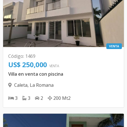
VENTA
Código
:
1469
US$ 250,000
VENTA
Villa en venta con piscina
Caleta
,
La Romana
3
3
2
200
Mt2