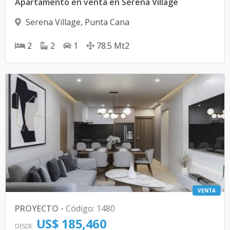
Apartamento en venta en Serena Village
Serena Village
,
Punta Cana
2
2
1
78.5
Mt2
VENTA
PROYECTO
-
Código
:
1480
US$ 185,460
DESDE