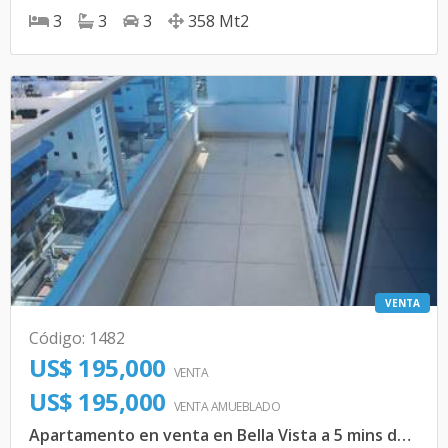
3
3
3
358
Mt2
VENTA
Código
:
1482
US$ 195,000
VENTA
US$ 195,000
VENTA AMUEBLADO
Apartamento en venta en Bella Vista a 5 mins de Downtown Center