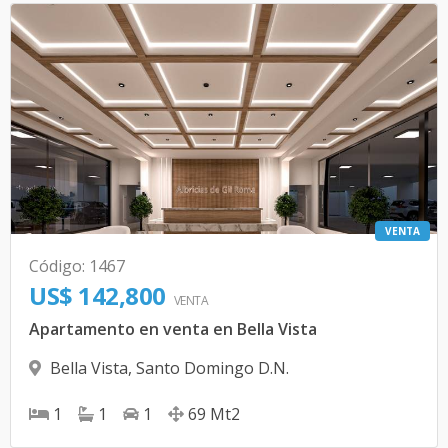
VENTA
Código
:
1467
US$ 142,800
VENTA
Apartamento en venta en Bella Vista
Bella Vista
,
Santo Domingo D.N.
1
1
1
69
Mt2