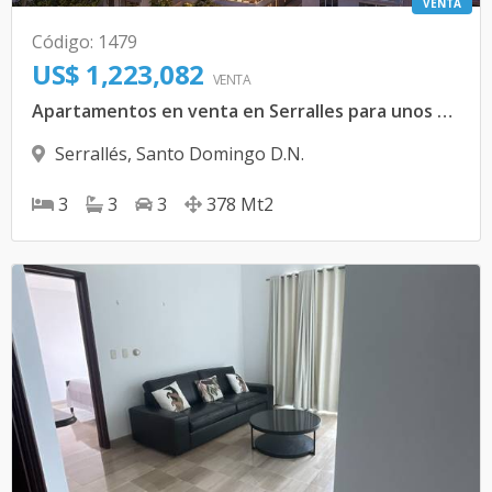
VENTA
Código
:
1479
US$ 1,223,082
VENTA
Apartamentos en venta en Serralles para unos privilegiados
Serrallés
,
Santo Domingo D.N.
3
3
3
378
Mt2