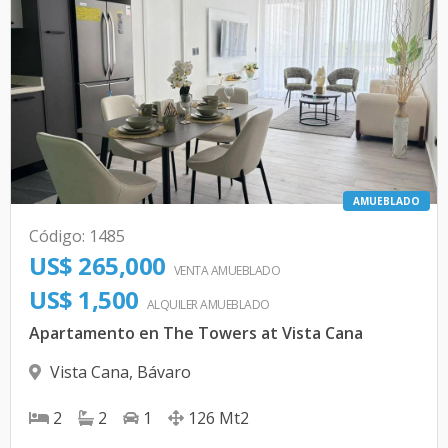
AMUEBLADO
Código
:
1485
US$ 265,000
VENTA AMUEBLADO
US$ 1,500
ALQUILER
AMUEBLADO
Apartamento en The Towers at Vista Cana
Vista Cana
,
Bávaro
2
2
1
126
Mt2