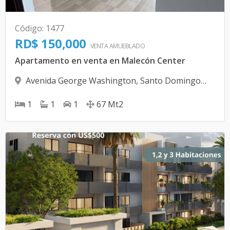
Código
:
1477
RD$ 150,000
VENTA AMUEBLADO
Apartamento en venta en Malecón Center
Avenida George Washington
,
Santo Domingo
D.N.
1
1
1
67
Mt2