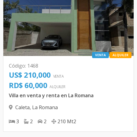
VENTA
ALQUILER
Código
:
1468
US$ 210,000
VENTA
RD$ 60,000
ALQUILER
Villa en venta y renta en La Romana
Caleta
,
La Romana
3
2
2
210
Mt2