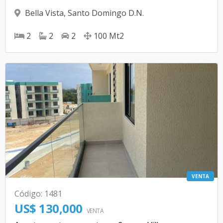
Bella Vista
,
Santo Domingo D.N.
2
2
2
100
Mt2
VENTA
Código
:
1481
US$ 130,000
VENTA