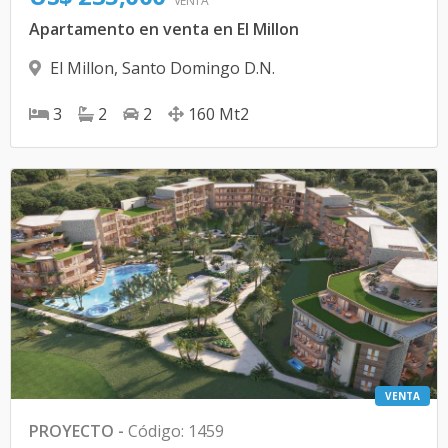
VENTA
Apartamento en venta en El Millon
El Millon
,
Santo Domingo D.N.
3
2
2
160
Mt2
VENTA
PROYECTO
-
Código
:
1459