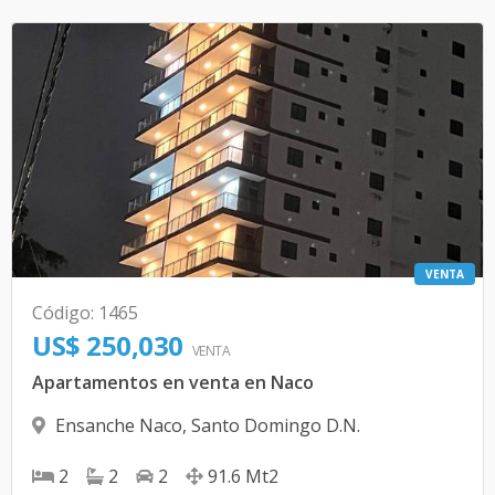
VENTA
Código
:
1465
US$ 250,030
VENTA
Apartamentos en venta en Naco
Ensanche Naco
,
Santo Domingo D.N.
2
2
2
91.6
Mt2