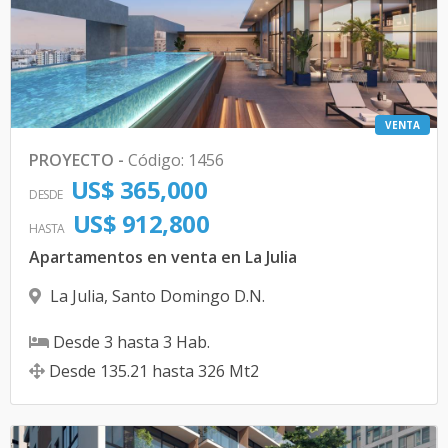
VENTA
PROYECTO
-
Código
:
1456
US$ 365,000
DESDE
US$ 912,800
HASTA
Apartamentos en venta en La Julia
La Julia
,
Santo Domingo D.N.
Desde
3
hasta
3
Hab.
Desde
135.21
hasta
326
Mt2