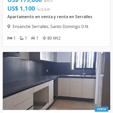
VENTA
US$ 1,100
ALQUILER
Apartamento en venta y renta en Serralles
Ensanche Serralles
,
Santo Domingo D.N.
1
1
1
80
Mt2
VENTA